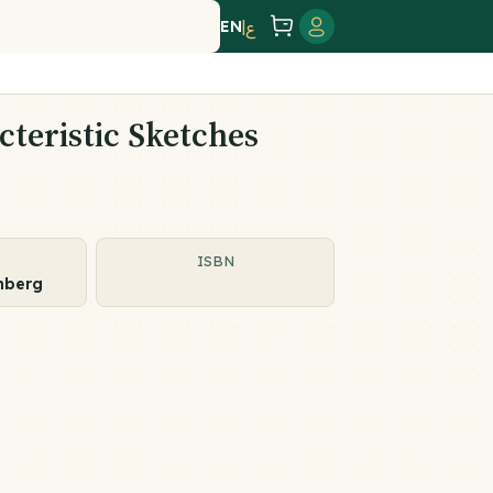
EN
|
ع
teristic Sketches
ISBN
nberg