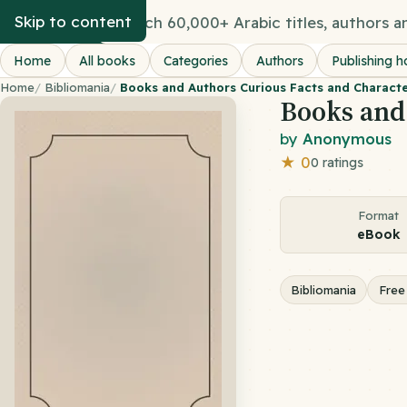
eKtab
Skip to content
Search
books
Home
All books
Categories
Authors
Publishing h
Home
/
Bibliomania
/
Books and Authors Curious Facts and Characte
Books and 
by
Anonymous
★ 0
0 ratings
Format
eBook
Bibliomania
Free