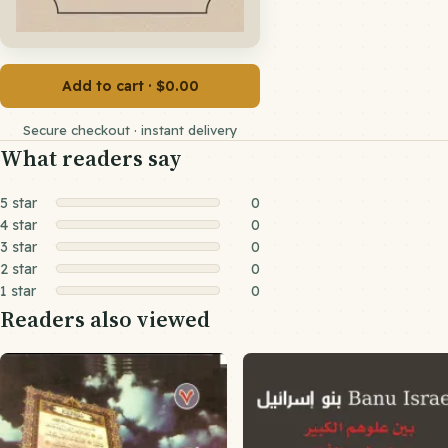
Add to cart · $0.00
Secure checkout · instant delivery
What readers say
5 star
0
4 star
0
3 star
0
2 star
0
1 star
0
Readers also viewed