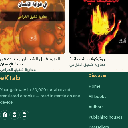
بروتوكولات شيطانية
اليهود قبيل الشيطان وجنوده في
غواية الإنسان
معاوية شفيق الخزاعي
معاوية شفيق الخزاعي
Discover
eKtab
Home
Your gateway to 60,000+ Arabic and
translated eBooks — read instantly on any
All books
device.
Authors
Publishing houses
Bestsellers