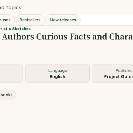
ouses
Bestsellers
New releases
ristic Sketches
Authors Curious Facts and Charac
Language
Publisher
English
Project Gute
 books